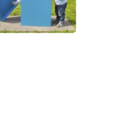
r?
st dich oft
Klassische
, alleine
Erziehungstipps
nsicher
funktionieren
nicht