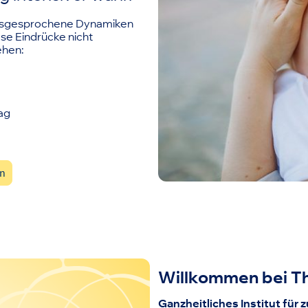
usgesprochene Dynamiken
ese Eindrücke nicht
ehen:
ag
an
Willkommen bei T
Ganzheitliches Institut für