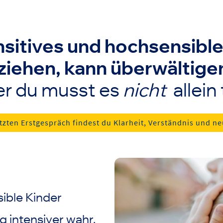
nsitives und hochsensibl
iehen, kann überwältige
r du musst es
nicht
allein 
tzten Erstgespräch findest du Klarheit, Verständnis und ne
ible Kinder
intensiver wahr.