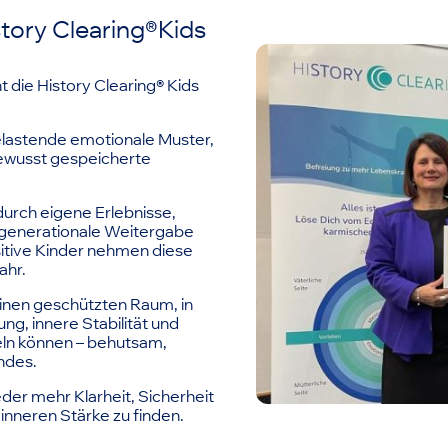
tory Clearing®Kids
 die History Clearing® Kids
belastende emotionale Muster,
ewusst gespeicherte
durch eigene Erlebnisse,
sgenerationale Weitergabe
itive Kinder nehmen diese
ahr.
einen geschützten Raum, in
g, innere Stabilität und
ln können – behutsam,
ndes.
ieder mehr Klarheit, Sicherheit
 inneren Stärke zu finden
.