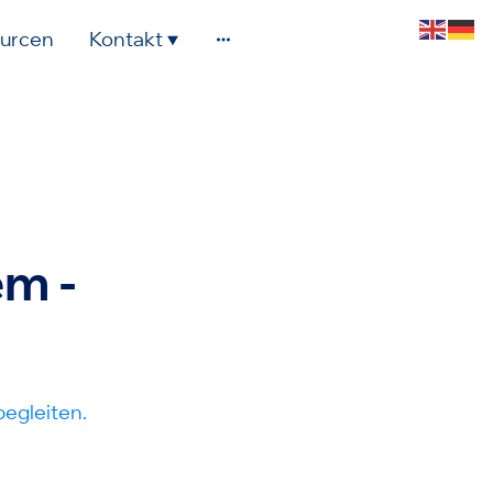
urcen
Kontakt
em -
 begleiten.