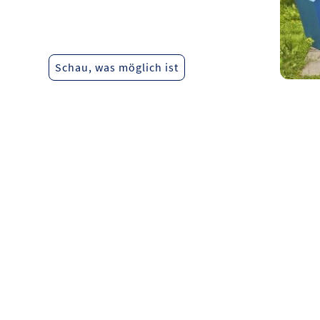
Schau, was möglich ist
ommt dir das bekannt vo
st
Alltagssituatione
Dein Kind
Du fühl
und
n führen zu
wiederholt deine
hilflos
zurück
Überforderung
mentalen Muster
oder u