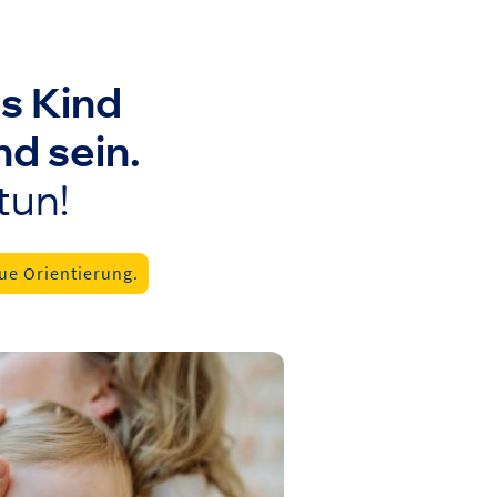
es Kind
nd sein.
tun!
ue Orientierung.