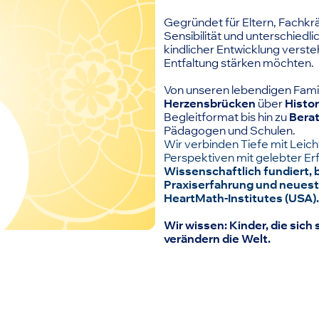
Gegründet für Eltern, Fachkrä
Sensibilität und unterschied
kindlicher Entwicklung versteh
Entfaltung stärken möchten.
Von unseren lebendigen Fam
Herzensbrücken
über
Histor
Begleitformat bis hin zu
Bera
Pädagogen und Schulen.
Wir verbinden Tiefe mit Leich
Perspektiven mit gelebter Erf
Wissenschaftlich fundiert,
Praxiserfahrung und neues
HeartMath-Institutes (USA).
Wir wissen:
Kinder, die sich
verändern die Welt.