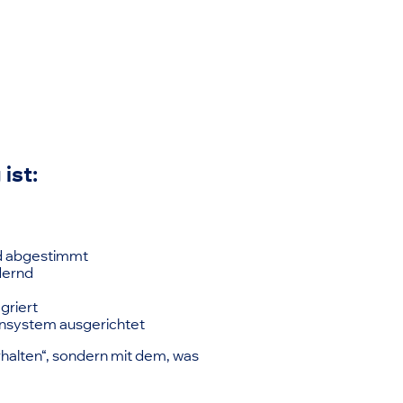
ist:
ind abgestimmt
dernd
egriert
ensystem ausgerichtet
rhalten“, sondern mit dem, was