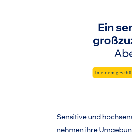
Ein se
großzuz
Abe
In einem geschü
Sensitive und hochsens
nehmen ihre Umgebung 