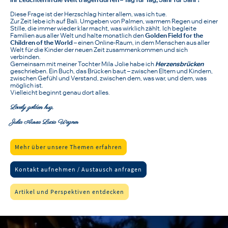
Diese Frage ist der Herzschlag hinter allem, was ich tue.
Zur Zeit lebe ich auf Bali. Umgeben von Palmen, warmem Regen und einer
Stille, die immer wieder klar macht, was wirklich zählt. Ich begleite
Familien aus aller Welt und halte monatlich den
Golden Field for the
Children of the World
– einen Online-Raum, in dem Menschen aus aller
Welt für die Kinder der neuen Zeit zusammenkommen und sich
verbinden.
Gemeinsam mit meiner Tochter Mila Jolie habe ich
Herzensbrücken
geschrieben. Ein Buch, das Brücken baut – zwischen Eltern und Kindern,
zwischen Gefühl und Verstand, zwischen dem, was war, und dem, was
möglich ist.
Vielleicht beginnt genau dort alles.
Lovely golden hug,
Julia Aurea Lucia Wegner
Mehr über unsere Themen erfahren
Kontakt aufnehmen / Austausch anfragen
Artikel und Perspektiven entdecken