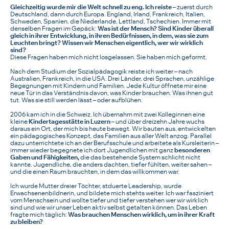
Gleichzeitig wurde mir die Welt schnell zu eng. Ich reiste
– zuerst durch
Deutschland, dann durch Europa. England, Irland, Frankreich, Italien,
Schweden, Spanien, die Niederlande, Lettland, Tschechien. Immer mit
denselben Fragen im Gepäck:
Was ist der Mensch? Sind Kinder überall
gleich in ihrer Entwicklung, in ihren Bedürfnissen, in dem, was sie zum
Leuchten bringt? Wissen wir Menschen eigentlich, wer wir wirklich
sind?
Diese Fragen haben mich nicht losgelassen. Sie haben mich geformt.
Nach dem Studium der Sozialpädagogik reiste ich weiter – nach
Australien, Frankreich, in die USA. Drei Länder, drei Sprachen, unzählige
Begegnungen mit Kindern und Familien. Jede Kultur öffnete mir eine
neue Tür in das Verständnis davon, was Kinder brauchen. Was ihnen gut
tut. Was sie still werden lässt – oder aufblühen.
2006 kam ich in die Schweiz. Ich übernahm mit zwei Kolleginnen eine
kleine
Kindertagesstätte in Luzern
– und über dreizehn Jahre wuchs
daraus ein Ort, der mich bis heute bewegt. Wir bauten aus, entwickelten
ein pädagogisches Konzept, das Familien aus aller Welt anzog. Parallel
dazu unterrichtete ich an der Berufsschule und arbeitete als Kursleiterin –
immer wieder begegnete ich dort Jugendlichen mit ganz
besonderen
Gaben und Fähigkeiten,
die das bestehende System schlicht nicht
kannte. Jugendliche, die anders dachten, tiefer fühlten, weiter sahen –
und die einen Raum brauchten, in dem das willkommen war.
Ich wurde Mutter dreier Töchter, stduerte Leadership, wurde
Erwachsenenbildnerin, und bildete mich stehts weiter. Ich war fasziniert
vom Menschsein und wollte tiefer und tiefer verstehen wer wir wirklich
sind und wie wir unser Leben aktiv selbst getalten können. Das Leben
fragte mich täglich:
Was brauchen Menschen wirklich, um in ihrer Kraft
zu bleiben?