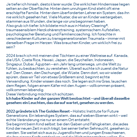
Je tiefer ich hinsah, desto klarer wurde: Die wirklichen Hindernisse liegen
selten an der Oberfläche. Hinter dem unruhigen Kind steht oft eine
erschöpfte Familie. Hinter dem überforderten Lehrer ein System, das ihn
nie wirklich gesehen hat. Viele Muster, die wir an Kinder weitergeben,
stammen aus Wunden, die lange vor uns begonnen haben.
Also grub ich tiefer. Ich bildete mich aus in History Clearing®,
traumasensiblem Herzkohärenztraining, systemischem Aufstellen,
psychologischer Beratung und Familiencoaching. Ich forschte in
verschiedenen Kulturen zu transgenerationalen Traumata – immer mit
derselben Frage im Herzen: Was brauchen Kinder, um wirklich frei zu
sein?
2024 brach ich mit meinen drei Töchtern zu einer Weltreise auf. Kanada,
die USA, Costa Rica, Hawaii, Japan, die Seychellen, Indonesien,
Singapur, Dubai, Ägypten – ein Jahr lang unterwegs, um die Welt zu
fühlen, zu beobachten, zu verstehen. Überall suchte ich zuerst die Natur
auf. Den Ozean, den Dschungel, die Wüste. Denn dort, wo wir wieder
spüren, dass wir Teil von etwas Größerem sind, beginnt echte
Verwandlung. Kinder wissen das noch. Sie legen sich ins Gras, lauschen
dem Regen, folgen einem Käfer mit den Augen – vollkommen präsent,
vollkommen lebendig.
Diese Verbindung möchte ich schützen.
Ich habe Kinder auf der ganzen Welt beobachtet – und überall dasselbe
gesehen: ein Leuchten, das darauf wartet, gesehen zu werden.
2022 gründete ich The Golden Reset
– Holistic Institute for Future
Generations. Ein lebendiges System, das auf sieben Ebenen wirkt – weil
echte Veränderung nie nur an einem Ort entsteht.
Sie beginnt beim Kind selbst: bei den Gaben und Fähigkeiten, die jedes
Kind der neuen Zeit in sich trägt, bei seiner tiefen Sehnsucht, gesehen zu
werden. Sie weitet sich aus zu Jugendlichen und jungen Erwachsenen,
die ihre eigene Kraft entdecken und die Welt mitgestalten wollen. Sie