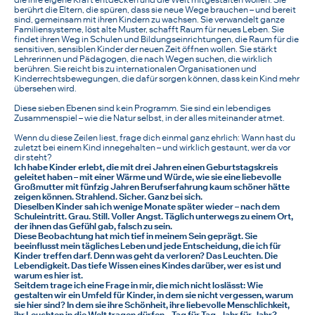
berührt die Eltern, die spüren, dass sie neue Wege brauchen – und bereit
sind, gemeinsam mit ihren Kindern zu wachsen. Sie verwandelt ganze
Familiensysteme, löst alte Muster, schafft Raum für neues Leben. Sie
findet ihren Weg in Schulen und Bildungseinrichtungen, die Raum für die
sensitiven, sensiblen Kinder der neuen Zeit öffnen wollen. Sie stärkt
Lehrerinnen und Pädagogen, die nach Wegen suchen, die wirklich
berühren. Sie reicht bis zu internationalen Organisationen und
Kinderrechtsbewegungen, die dafür sorgen können, dass kein Kind mehr
übersehen wird.
Diese sieben Ebenen sind kein Programm. Sie sind ein lebendiges
Zusammenspiel – wie die Natur selbst, in der alles miteinander atmet.
Wenn du diese Zeilen liest, frage dich einmal ganz ehrlich: Wann hast du
zuletzt bei einem Kind innegehalten – und wirklich gestaunt, wer da vor
dir steht?
Ich habe Kinder erlebt, die mit drei Jahren einen Geburtstagskreis
geleitet haben – mit einer Wärme und Würde, wie sie eine liebevolle
Großmutter mit fünfzig Jahren Berufserfahrung kaum schöner hätte
zeigen können. Strahlend. Sicher. Ganz bei sich.
Dieselben Kinder sah ich wenige Monate später wieder – nach dem
Schuleintritt. Grau. Still. Voller Angst. Täglich unterwegs zu einem Ort,
der ihnen das Gefühl gab, falsch zu sein.
Diese Beobachtung hat mich tief in meinem Sein geprägt. Sie
beeinflusst mein tägliches Leben und jede Entscheidung, die ich für
Kinder treffen darf. Denn was geht da verloren? Das Leuchten. Die
Lebendigkeit. Das tiefe Wissen eines Kindes darüber, wer es ist und
warum es hier ist.
Seitdem trage ich eine Frage in mir, die mich nicht loslässt: Wie
gestalten wir ein Umfeld für Kinder, in dem sie nicht vergessen, warum
sie hier sind? In dem sie ihre Schönheit, ihre liebevolle Menschlichkeit,
ihr Leuchten in die Welt tragen dürfen – Tag für Tag, Jahr für Jahr?