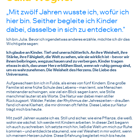
„Mit zwölf Jahren wusste ich, wofür ich
hier bin. Seither begleite ich Kinder
dabei, dasselbe in sich zu entdecken."
Ich bin Julia. Bevor ich irgendetwas anderes erzähle, möchte ich dir das
Wichtigste sagen:
Ich glaube an Kinder. Tief und unerschütterlich. An ihre Weisheit, ihre
Stärke, ihre Fähigkeit, die Welt zu sehen, wie sie wirklich ist – bevor wir
ihnen beibringen, wegzuschauen und zu verbergen. Kinder tragen
etwas in sich, das unser Herz erblühen lässt, wenn wir ruhig genug sind,
um es wahrzunehmen. Die Weisheit des Herzens. Die Liebe des
Universums.
Aufgewachsen bin ich in Fulda, als eines von fünf Kindern. Eine große
Familie ist eine frühe Schule des Lebens – man lernt, wie Menschen
miteinander schwingen, wie viel ein Blick sagen kann, wie Stille
manchmal lauter ist als Worte. Die Natur war dabei mein stiller
Rückzugsort. Wälder, Felder, der Rhythmus der Jahreszeiten – draußen
fand ich eine Klarheit, die mir drinnen oft fehlte. Diese Liebe zur Natur
trägt mich bis heute.
Mit zwölf Jahren wusste ich es. Still und sicher, wie eine Pflanze, die weiß,
wohin sie wächst: Ich werde mit Kindern arbeiten. In dieser Zeit begann
ich auch zu schreiben. Ich setzte mich hin, ließ die Welt um mich zur Ruhe
kommen – und entdeckte staunend, wie viel Weisheit in mir wohnt, wenn
ich meinem Herzen zuhöre. Diese Erfahrung begleitet mich bis heute.